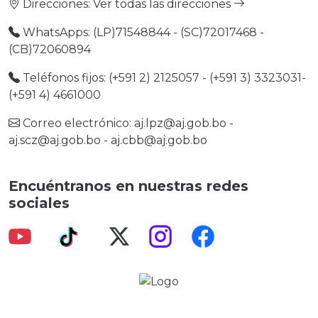
Direcciones:
Ver todas las direcciones
WhatsApps: (LP)71548844 - (SC)72017468 -
(CB)72060894
Teléfonos fijos: (+591 2) 2125057 - (+591 3) 3323031-
(+591 4) 4661000
Correo electrónico:
aj.lpz@aj.gob.bo
-
aj.scz@aj.gob.bo
-
aj.cbb@aj.gob.bo
Encuéntranos en nuestras redes
sociales