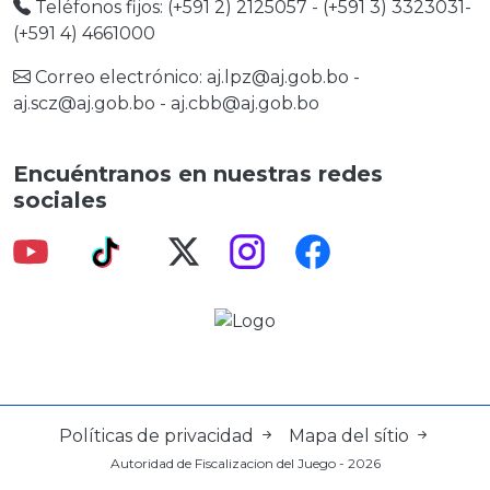
Teléfonos fijos: (+591 2) 2125057 - (+591 3) 3323031-
(+591 4) 4661000
Correo electrónico:
aj.lpz@aj.gob.bo
-
aj.scz@aj.gob.bo
-
aj.cbb@aj.gob.bo
Encuéntranos en nuestras redes
sociales
Políticas de privacidad
Mapa del sítio
Autoridad de Fiscalizacion del Juego - 2026