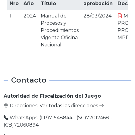
Nro
Año
Título
aprobación
Docum
1
2024
Manual de
28/03/2024
MAN
Procesos y
PROCE
Procedimientos
PROCE
Vigente Oficina
MPP
Nacional
Contacto
Autoridad de Fiscalización del Juego
Direcciones:
Ver todas las direcciones
WhatsApps: (LP)71548844 - (SC)72017468 -
(CB)72060894