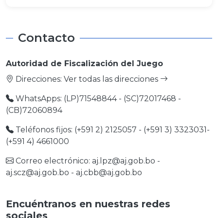
Contacto
Autoridad de Fiscalización del Juego
Direcciones:
Ver todas las direcciones
WhatsApps: (LP)71548844 - (SC)72017468 -
(CB)72060894
Teléfonos fijos: (+591 2) 2125057 - (+591 3) 3323031-
(+591 4) 4661000
Correo electrónico:
aj.lpz@aj.gob.bo
-
aj.scz@aj.gob.bo
-
aj.cbb@aj.gob.bo
Encuéntranos en nuestras redes
sociales