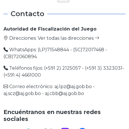
Contacto
Autoridad de Fiscalización del Juego
Direcciones:
Ver todas las direcciones
WhatsApps: (LP)71548844 - (SC)72017468 -
(CB)72060894
Teléfonos fijos: (+591 2) 2125057 - (+591 3) 3323031-
(+591 4) 4661000
Correo electrónico:
aj.lpz@aj.gob.bo
-
aj.scz@aj.gob.bo
-
aj.cbb@aj.gob.bo
Encuéntranos en nuestras redes
sociales