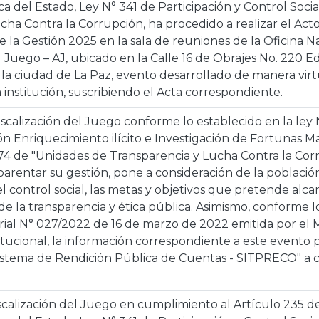
ca del Estado, Ley N° 341 de Participación y Control Socia
cha Contra la Corrupción, ha procedido a realizar el Act
e la Gestión 2025 en la sala de reuniones de la Oficina N
l Juego – AJ, ubicado en la Calle 16 de Obrajes No. 220 E
 la ciudad de La Paz, evento desarrollado de manera virtu
a institución, suscribiendo el Acta correspondiente.
iscalización del Juego conforme lo establecido en la ley
ón Enriquecimiento ilícito e Investigación de Fortunas 
974 de "Unidades de Transparencia y Lucha Contra la Cor
parentar su gestión, pone a consideración de la població
l control social, las metas y objetivos que pretende alca
e la transparencia y ética pública. Asimismo, conforme l
rial N° 027/2022 de 16 de marzo de 2022 emitida por el Mi
itucional, la información correspondiente a este evento
Sistema de Rendición Pública de Cuentas - SITPRECO" a c
scalización del Juego en cumplimiento al Artículo 235 del