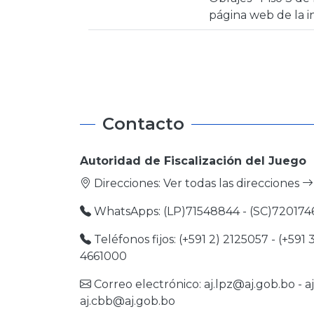
página web de la i
Contacto
Autoridad de Fiscalización del Juego
Direcciones:
Ver todas las direcciones
WhatsApps: (LP)71548844 - (SC)720174
Teléfonos fijos: (+591 2) 2125057 - (+591 
4661000
Correo electrónico:
aj.lpz@aj.gob.bo
-
a
aj.cbb@aj.gob.bo