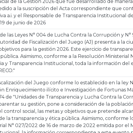
icial de la Gestión 2026 que fue desarrollado de manera “
edido a la suscripción del Acta correspondiente que con
iva a.i. y el Responsable de Transparencia Institucional de 
 19 de junio de 2026
de las Leyes N° 004 de Lucha Contra la Corrupción y N°
utoridad de Fiscalización del Juego (AJ) presenta a la ci
objetivos para la gestión 2026. Este ejercicio de transpa
n pública. Asimismo, conforme a la Resolución Ministerial
cia y Transparencia Institucional, toda la información del
RECO."
scalización del Juego conforme lo establecido en la ley 
ón Enriquecimiento ilícito e Investigación de Fortunas 
974 de "Unidades de Transparencia y Lucha Contra la Cor
parentar su gestión, pone a consideración de la població
l control social, las metas y objetivos que pretende alca
e la transparencia y ética pública. Asimismo, conforme l
rial N° 027/2022 de 16 de marzo de 2022 emitida por el Mi
itucional, la información correspondiente a este evento