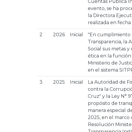
Cuentas Pública In
evento, se ha proc
la Directora Ejecut
realizada en fecha
2
2026
Inicial
"En cumplimiento 
Transparencia, la A
Social sus metas y 
ética en la funció
Ministerio de Justi
en el sistema SITP
3
2025
Inicial
La Autoridad de Fi
contra la Corrupci
Cruz" y la Ley N° 
propósito de trans
manera especial de
2025, en el marco d
Resolución Ministe
Transparencia Inst