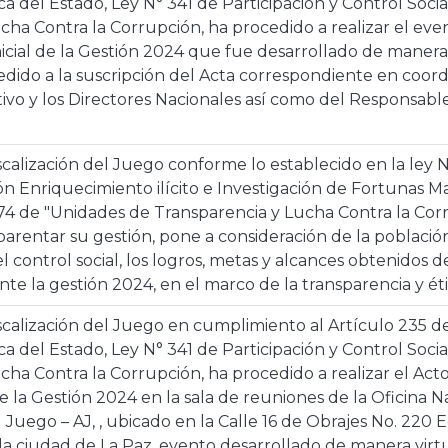
ca del Estado, Ley N° 341 de Participación y Control Socia
cha Contra la Corrupción, ha procedido a realizar el ev
icial de la Gestión 2024 que fue desarrollado de manera “
edido a la suscripción del Acta correspondiente en coor
tivo y los Directores Nacionales así como del Responsab
scalización del Juego conforme lo establecido en la ley
ón Enriquecimiento ilícito e Investigación de Fortunas 
974 de "Unidades de Transparencia y Lucha Contra la Cor
parentar su gestión, pone a consideración de la població
 control social, los logros, metas y alcances obtenidos de
nte la gestión 2024, en el marco de la transparencia y ét
scalización del Juego en cumplimiento al Artículo 235 del
ca del Estado, Ley N° 341 de Participación y Control Socia
cha Contra la Corrupción, ha procedido a realizar el Act
e la Gestión 2024 en la sala de reuniones de la Oficina N
l Juego – AJ, , ubicado en la Calle 16 de Obrajes No. 220 
 la ciudad de La Paz, evento desarrollado de manera virtu