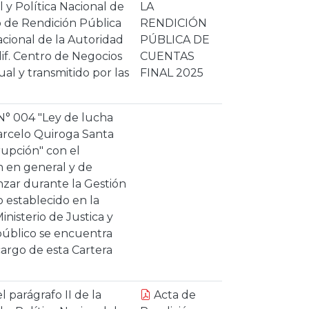
l y Política Nacional de
LA
o de Rendición Pública
RENDICIÓN
acional de la Autoridad
PÚBLICA DE
dif. Centro de Negocios
CUENTAS
al y transmitido por las
FINAL 2025
 N° 004 "Ley de lucha
Marcelo Quiroga Santa
rupción" con el
n en general y de
nzar durante la Gestión
o establecido en la
nisterio de Justica y
 público se encuentra
argo de esta Cartera
 parágrafo II de la
Acta de