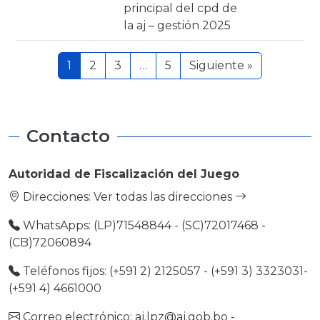
principal del cpd de
la aj – gestión 2025
1
2
3
…
5
Siguiente »
Contacto
Autoridad de Fiscalización del Juego
Direcciones:
Ver todas las direcciones
WhatsApps: (LP)71548844 - (SC)72017468 -
(CB)72060894
Teléfonos fijos: (+591 2) 2125057 - (+591 3) 3323031-
(+591 4) 4661000
Correo electrónico:
aj.lpz@aj.gob.bo
-