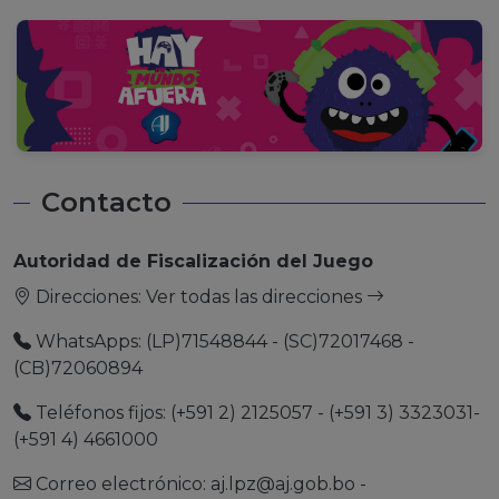
Contacto
Autoridad de Fiscalización del Juego
Direcciones:
Ver todas las direcciones
WhatsApps: (LP)71548844 - (SC)72017468 -
(CB)72060894
Teléfonos fijos: (+591 2) 2125057 - (+591 3) 3323031-
(+591 4) 4661000
Correo electrónico:
aj.lpz@aj.gob.bo
-