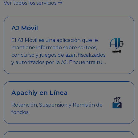
Ver todos los servicios
AJ Móvil
El AJ Móvil es una aplicación que le
mantiene informado sobre sorteos,
concurso y juegos de azar, fiscalizados
y autorizados por la AJ. Encuentra tus
respuestas y haz búsquedas por
nombre de empresa, nombre de la
promoción empresarial o palabra
clave.
Apachiy en Línea
Retención, Suspension y Remisión de
fondos