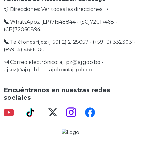
Direcciones:
Ver todas las direcciones
WhatsApps: (LP)71548844 - (SC)72017468 -
(CB)72060894
Teléfonos fijos: (+591 2) 2125057 - (+591 3) 3323031-
(+591 4) 4661000
Correo electrónico:
aj.lpz@aj.gob.bo
-
aj.scz@aj.gob.bo
-
aj.cbb@aj.gob.bo
Encuéntranos en nuestras redes
sociales