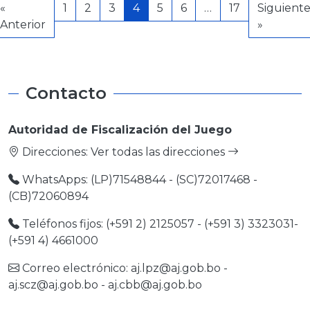
«
1
2
3
4
5
6
…
17
Siguient
Anterior
»
Contacto
Autoridad de Fiscalización del Juego
Direcciones:
Ver todas las direcciones
WhatsApps: (LP)71548844 - (SC)72017468 -
(CB)72060894
Teléfonos fijos: (+591 2) 2125057 - (+591 3) 3323031-
(+591 4) 4661000
Correo electrónico:
aj.lpz@aj.gob.bo
-
aj.scz@aj.gob.bo
-
aj.cbb@aj.gob.bo