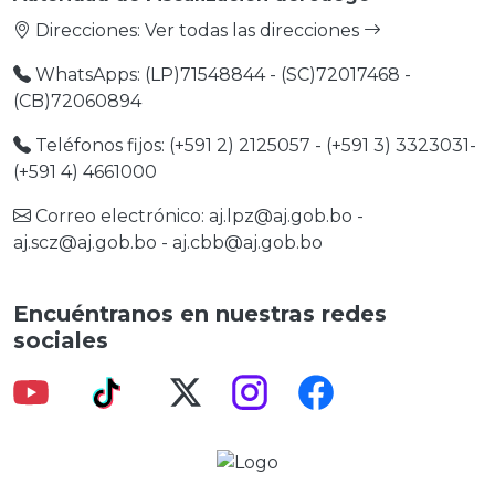
Direcciones:
Ver todas las direcciones
WhatsApps: (LP)71548844 - (SC)72017468 -
(CB)72060894
Teléfonos fijos: (+591 2) 2125057 - (+591 3) 3323031-
(+591 4) 4661000
Correo electrónico:
aj.lpz@aj.gob.bo
-
aj.scz@aj.gob.bo
-
aj.cbb@aj.gob.bo
Encuéntranos en nuestras redes
sociales