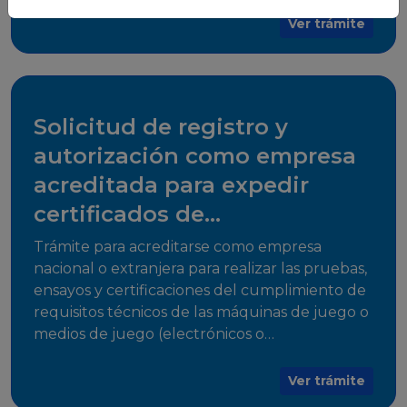
para su comercialización dentro del territorio
Ver trámite
del Estado Plurinacional de Bolivia.
Solicitud de registro y
autorización como empresa
acreditada para expedir
certificados de
cumplimiento
Trámite para acreditarse como empresa
nacional o extranjera para realizar las pruebas,
ensayos y certificaciones del cumplimiento de
requisitos técnicos de las máquinas de juego o
medios de juego (electrónicos o
electromecánicos o software de juego),
medios de acceso al juego y juegos que
Ver trámite
utilicen herramientas informáticas para su