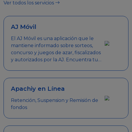
Ver todos los servicios
AJ Móvil
El AJ Móvil es una aplicación que le
mantiene informado sobre sorteos,
concurso y juegos de azar, fiscalizados
y autorizados por la AJ. Encuentra tus
respuestas y haz búsquedas por
nombre de empresa, nombre de la
promoción empresarial o palabra
clave.
Apachiy en Línea
Retención, Suspension y Remisión de
fondos