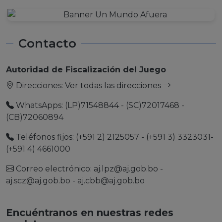
Contacto
Autoridad de Fiscalización del Juego
Direcciones:
Ver todas las direcciones
WhatsApps: (LP)71548844 - (SC)72017468 -
(CB)72060894
Teléfonos fijos: (+591 2) 2125057 - (+591 3) 3323031-
(+591 4) 4661000
Correo electrónico:
aj.lpz@aj.gob.bo
-
aj.scz@aj.gob.bo
-
aj.cbb@aj.gob.bo
Encuéntranos en nuestras redes