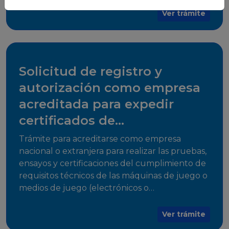
para su comercialización dentro del territorio
Ver trámite
del Estado Plurinacional de Bolivia.
Solicitud de registro y
autorización como empresa
acreditada para expedir
certificados de
cumplimiento
Trámite para acreditarse como empresa
nacional o extranjera para realizar las pruebas,
ensayos y certificaciones del cumplimiento de
requisitos técnicos de las máquinas de juego o
medios de juego (electrónicos o
electromecánicos o software de juego),
medios de acceso al juego y juegos que
Ver trámite
utilicen herramientas informáticas para su