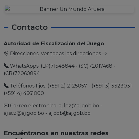
Contacto
Autoridad de Fiscalización del Juego
Direcciones:
Ver todas las direcciones
WhatsApps: (LP)71548844 - (SC)72017468 -
(CB)72060894
Teléfonos fijos: (+591 2) 2125057 - (+591 3) 3323031-
(+591 4) 4661000
Correo electrónico:
aj.lpz@aj.gob.bo
-
aj.scz@aj.gob.bo
-
aj.cbb@aj.gob.bo
Encuéntranos en nuestras redes