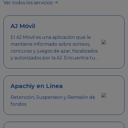
Ver todos los servicios
AJ Móvil
El AJ Móvil es una aplicación que le
mantiene informado sobre sorteos,
concurso y juegos de azar, fiscalizados
y autorizados por la AJ. Encuentra tus
respuestas y haz búsquedas por
nombre de empresa, nombre de la
promoción empresarial o palabra
clave.
Apachiy en Línea
Retención, Suspension y Remisión de
fondos