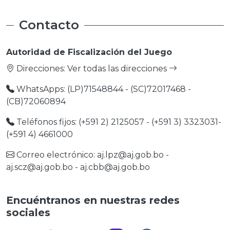
Contacto
Autoridad de Fiscalización del Juego
Direcciones:
Ver todas las direcciones
WhatsApps: (LP)71548844 - (SC)72017468 -
(CB)72060894
Teléfonos fijos: (+591 2) 2125057 - (+591 3) 3323031-
(+591 4) 4661000
Correo electrónico:
aj.lpz@aj.gob.bo
-
aj.scz@aj.gob.bo
-
aj.cbb@aj.gob.bo
Encuéntranos en nuestras redes
sociales