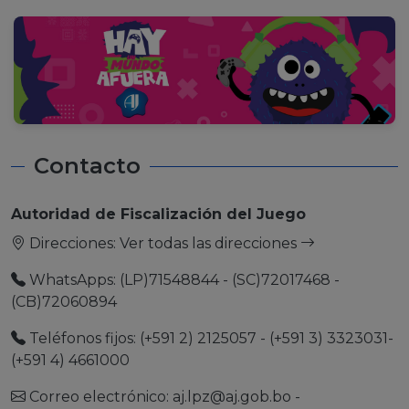
Contacto
Autoridad de Fiscalización del Juego
Direcciones:
Ver todas las direcciones
WhatsApps: (LP)71548844 - (SC)72017468 -
(CB)72060894
Teléfonos fijos: (+591 2) 2125057 - (+591 3) 3323031-
(+591 4) 4661000
Correo electrónico:
aj.lpz@aj.gob.bo
-