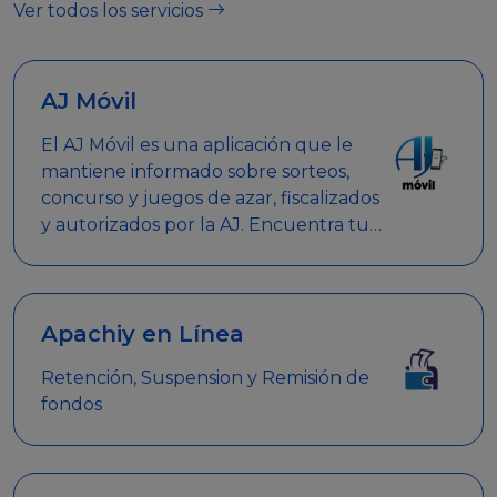
Ver todos los servicios
AJ Móvil
El AJ Móvil es una aplicación que le
mantiene informado sobre sorteos,
concurso y juegos de azar, fiscalizados
y autorizados por la AJ. Encuentra tus
respuestas y haz búsquedas por
nombre de empresa, nombre de la
promoción empresarial o palabra
clave.
Apachiy en Línea
Retención, Suspension y Remisión de
fondos