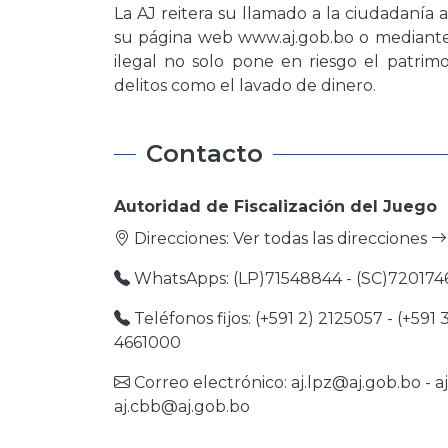
La AJ reitera su llamado a la ciudadanía a
su página web www.aj.gob.bo o mediante 
ilegal no solo pone en riesgo el patrim
delitos como el lavado de dinero.
Contacto
Autoridad de Fiscalización del Juego
Direcciones:
Ver todas las direcciones
WhatsApps: (LP)71548844 - (SC)720174
Teléfonos fijos: (+591 2) 2125057 - (+591 
4661000
Correo electrónico:
aj.lpz@aj.gob.bo
-
a
aj.cbb@aj.gob.bo