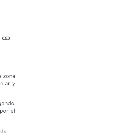
la zona
olar y
gando.
por el
ida.