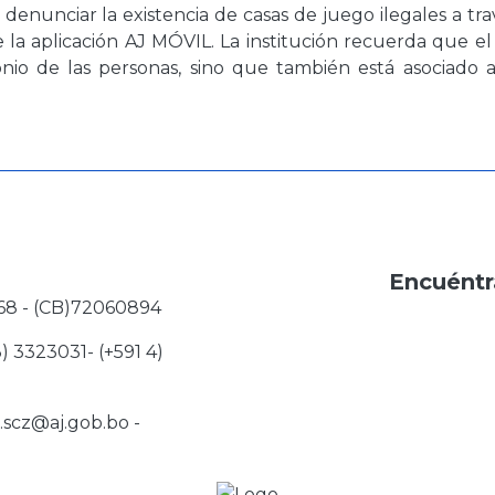
 denunciar la existencia de casas de juego ilegales a tr
la aplicación AJ MÓVIL. La institución recuerda que el
onio de las personas, sino que también está asociado a
Encuéntr
68 - (CB)72060894
3) 3323031- (+591 4)
j.scz@aj.gob.bo
-