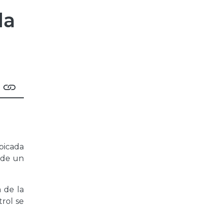
la
ubicada
o de un
a de la
trol se