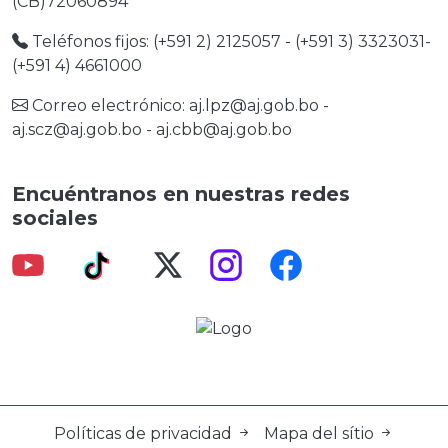
(CB)72060894
Teléfonos fijos: (+591 2) 2125057 - (+591 3) 3323031-
(+591 4) 4661000
Correo electrónico:
aj.lpz@aj.gob.bo
-
aj.scz@aj.gob.bo
-
aj.cbb@aj.gob.bo
Encuéntranos en nuestras redes
sociales
Políticas de privacidad
Mapa del sítio