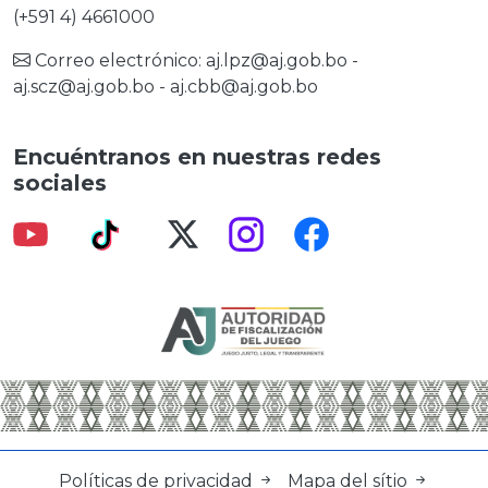
(+591 4) 4661000
Correo electrónico:
aj.lpz@aj.gob.bo
-
aj.scz@aj.gob.bo
-
aj.cbb@aj.gob.bo
Encuéntranos en nuestras redes
sociales
Políticas de privacidad
Mapa del sítio