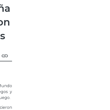
ña
on
es
 Mundo
egos y
juego.
cieron