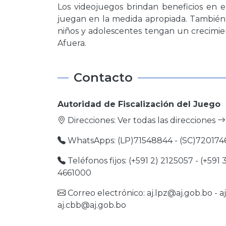
Los videojuegos brindan beneficios en el
juegan en la medida apropiada. También 
niños y adolescentes tengan un crecimie
Afuera.
Contacto
Autoridad de Fiscalización del Juego
Direcciones:
Ver todas las direcciones
WhatsApps: (LP)71548844 - (SC)720174
Teléfonos fijos: (+591 2) 2125057 - (+591 
4661000
Correo electrónico:
aj.lpz@aj.gob.bo
-
a
aj.cbb@aj.gob.bo