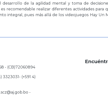
 desarrollo de la agilidad mental y toma de decisiones
es recomendable realizar diferentes actividades para q
nto integral, pues más allá de los videojuegos Hay Un
Encuéntr
68 - (CB)72060894
3) 3323031- (+591 4)
j.scz@aj.gob.bo
-