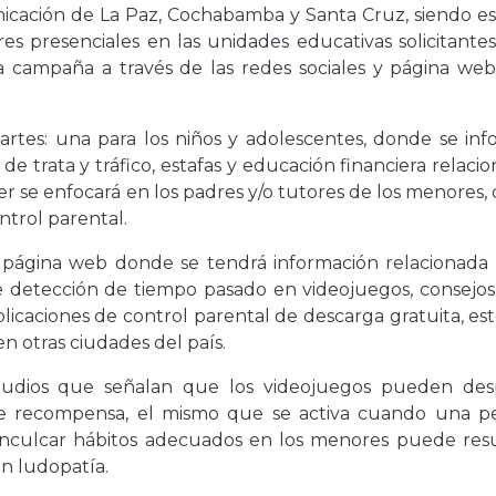
icación de La Paz, Cochabamba y Santa Cruz, siendo est
eres presenciales en las unidades educativas solicitante
la campaña a través de las redes sociales y página web
partes: una para los niños y adolescentes, donde se inf
e trata y tráfico, estafas y educación financiera relaci
ler se enfocará en los padres y/o tutores de los menores
ntrol parental.
u página web donde se tendrá información relacionada 
e detección de tiempo pasado en videojuegos, consejos 
plicaciones de control parental de descarga gratuita, es
n otras ciudades del país.
estudios que señalan que los videojuegos pueden des
de recompensa, el mismo que se activa cuando una p
 inculcar hábitos adecuados en los menores puede resu
n ludopatía.