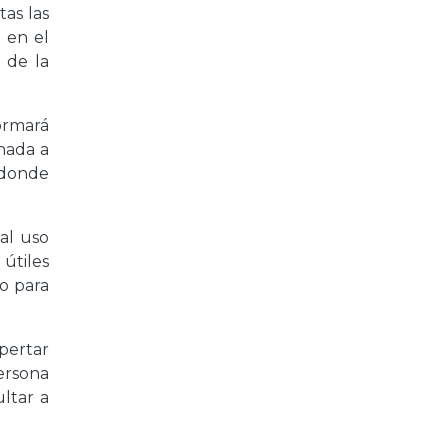
as las
s en el
 de la
ormará
onada a
, donde
al uso
útiles
to para
pertar
ersona
ltar a