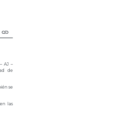
– AJ –
dad de
bién se
en las