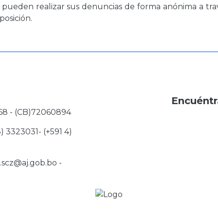
e pueden realizar sus denuncias de forma anónima a tra
posición.
Encuéntr
68 - (CB)72060894
3) 3323031- (+591 4)
j.scz@aj.gob.bo
-