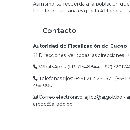
Asimismo, se recuerda a la población qu
los diferentes canales que la AJ tiene a dis
Contacto
Autoridad de Fiscalización del Juego
Direcciones:
Ver todas las direcciones
WhatsApps: (LP)71548844 - (SC)720174
Teléfonos fijos: (+591 2) 2125057 - (+591 
4661000
Correo electrónico:
aj.lpz@aj.gob.bo
-
a
aj.cbb@aj.gob.bo