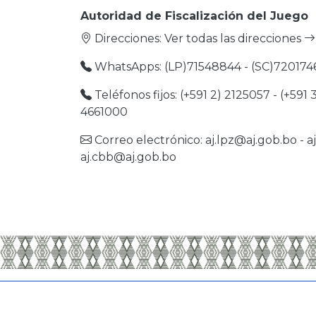
Autoridad de Fiscalización del Juego
Direcciones:
Ver todas las direcciones
WhatsApps: (LP)71548844 - (SC)720174
Teléfonos fijos: (+591 2) 2125057 - (+591 
4661000
Correo electrónico:
aj.lpz@aj.gob.bo
-
a
aj.cbb@aj.gob.bo