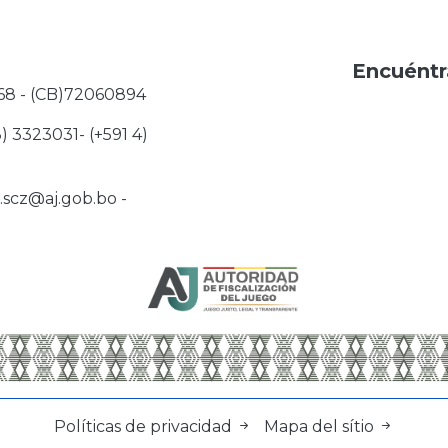
Encuéntr
68 - (CB)72060894
3) 3323031- (+591 4)
j.scz@aj.gob.bo
-
Políticas de privacidad
Mapa del sítio