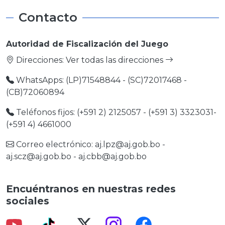
Contacto
Autoridad de Fiscalización del Juego
Direcciones:
Ver todas las direcciones
WhatsApps: (LP)71548844 - (SC)72017468 -
(CB)72060894
Teléfonos fijos: (+591 2) 2125057 - (+591 3) 3323031-
(+591 4) 4661000
Correo electrónico:
aj.lpz@aj.gob.bo
-
aj.scz@aj.gob.bo
-
aj.cbb@aj.gob.bo
Encuéntranos en nuestras redes
sociales