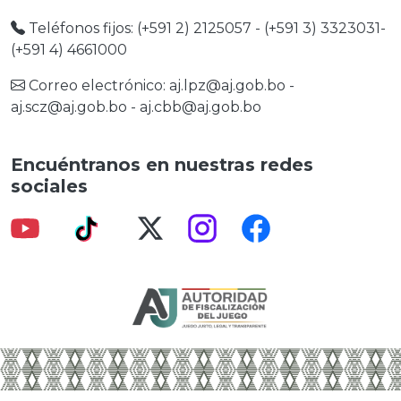
Teléfonos fijos: (+591 2) 2125057 - (+591 3) 3323031-
(+591 4) 4661000
Correo electrónico:
aj.lpz@aj.gob.bo
-
aj.scz@aj.gob.bo
-
aj.cbb@aj.gob.bo
Encuéntranos en nuestras redes
sociales