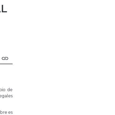
AL
pio de
egales
mbre es