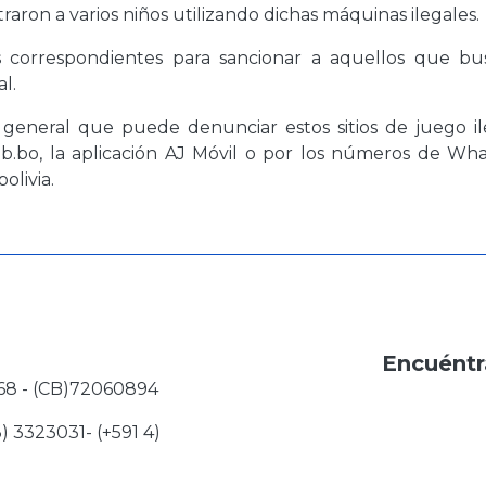
traron a varios niños utilizando dichas máquinas ilegales.
es correspondientes para sancionar a aquellos que b
l.
 general que puede denunciar estos sitios de juego il
.bo, la aplicación AJ Móvil o por los números de Wh
olivia.
Encuéntr
68 - (CB)72060894
3) 3323031- (+591 4)