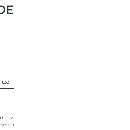
DE
a Cruz,
miento