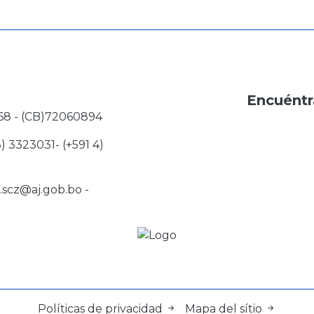
Encuéntr
68 - (CB)72060894
3) 3323031- (+591 4)
j.scz@aj.gob.bo
-
Políticas de privacidad
Mapa del sítio