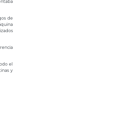
entaba
egos de
áquina
izados
arencia
odo el
tinas y