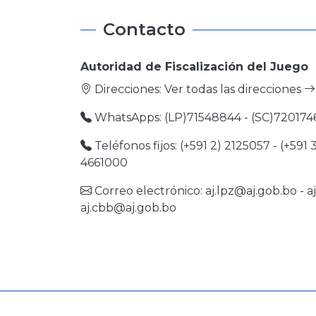
Contacto
Autoridad de Fiscalización del Juego
Direcciones:
Ver todas las direcciones
WhatsApps: (LP)71548844 - (SC)720174
Teléfonos fijos: (+591 2) 2125057 - (+591 
4661000
Correo electrónico:
aj.lpz@aj.gob.bo
-
a
aj.cbb@aj.gob.bo