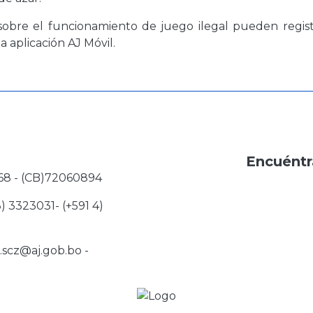
obre el funcionamiento de juego ilegal pueden regist
 aplicación AJ Móvil.
Encuéntr
68 - (CB)72060894
3) 3323031- (+591 4)
j.scz@aj.gob.bo
-