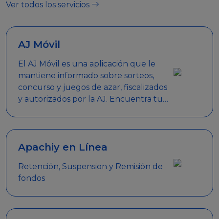
Ver todos los servicios
AJ Móvil
El AJ Móvil es una aplicación que le
mantiene informado sobre sorteos,
concurso y juegos de azar, fiscalizados
y autorizados por la AJ. Encuentra tus
respuestas y haz búsquedas por
nombre de empresa, nombre de la
promoción empresarial o palabra
clave.
Apachiy en Línea
Retención, Suspension y Remisión de
fondos