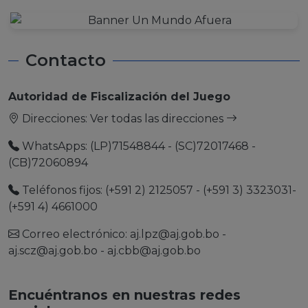
Contacto
Autoridad de Fiscalización del Juego
Direcciones:
Ver todas las direcciones
WhatsApps: (LP)71548844 - (SC)72017468 -
(CB)72060894
Teléfonos fijos: (+591 2) 2125057 - (+591 3) 3323031-
(+591 4) 4661000
Correo electrónico:
aj.lpz@aj.gob.bo
-
aj.scz@aj.gob.bo
-
aj.cbb@aj.gob.bo
Encuéntranos en nuestras redes