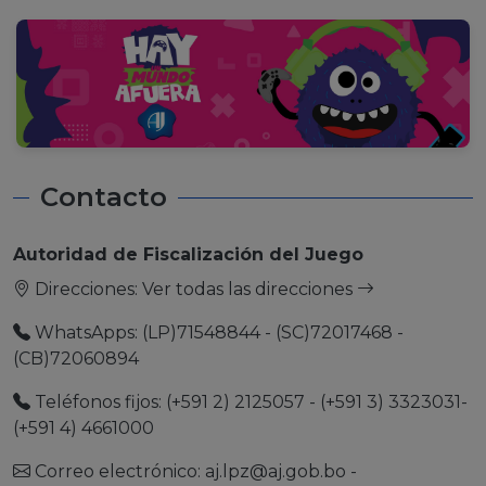
Contacto
Autoridad de Fiscalización del Juego
Direcciones:
Ver todas las direcciones
WhatsApps: (LP)71548844 - (SC)72017468 -
(CB)72060894
Teléfonos fijos: (+591 2) 2125057 - (+591 3) 3323031-
(+591 4) 4661000
Correo electrónico:
aj.lpz@aj.gob.bo
-