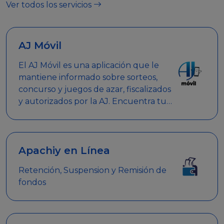
Ver todos los servicios
AJ Móvil
El AJ Móvil es una aplicación que le
mantiene informado sobre sorteos,
concurso y juegos de azar, fiscalizados
y autorizados por la AJ. Encuentra tus
respuestas y haz búsquedas por
nombre de empresa, nombre de la
promoción empresarial o palabra
clave.
Apachiy en Línea
Retención, Suspension y Remisión de
fondos