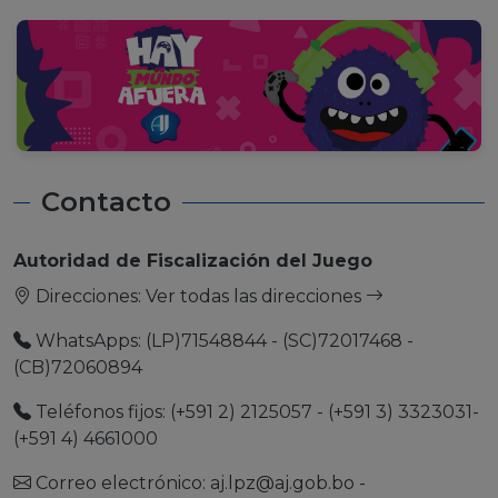
Contacto
Autoridad de Fiscalización del Juego
Direcciones:
Ver todas las direcciones
WhatsApps: (LP)71548844 - (SC)72017468 -
(CB)72060894
Teléfonos fijos: (+591 2) 2125057 - (+591 3) 3323031-
(+591 4) 4661000
Correo electrónico:
aj.lpz@aj.gob.bo
-