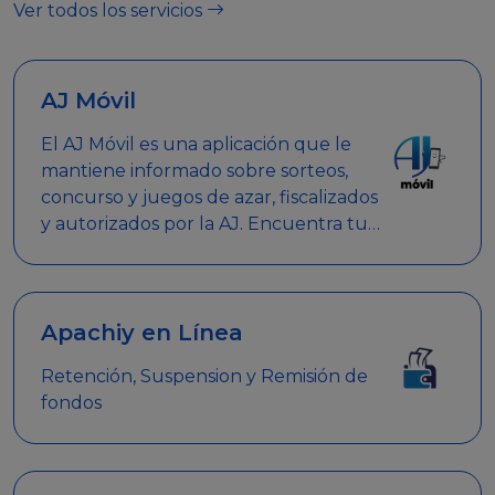
Ver todos los servicios
AJ Móvil
El AJ Móvil es una aplicación que le
mantiene informado sobre sorteos,
concurso y juegos de azar, fiscalizados
y autorizados por la AJ. Encuentra tus
respuestas y haz búsquedas por
nombre de empresa, nombre de la
promoción empresarial o palabra
clave.
Apachiy en Línea
Retención, Suspension y Remisión de
fondos