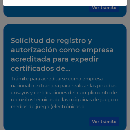
para su comercialización dentro del territorio
Ver trámite
del Estado Plurinacional de Bolivia.
Solicitud de registro y
autorización como empresa
acreditada para expedir
certificados de
cumplimiento
Trámite para acreditarse como empresa
nacional o extranjera para realizar las pruebas,
ensayos y certificaciones del cumplimiento de
requisitos técnicos de las máquinas de juego o
medios de juego (electrónicos o
electromecánicos o software de juego),
medios de acceso al juego y juegos que
Ver trámite
utilicen herramientas informáticas para su