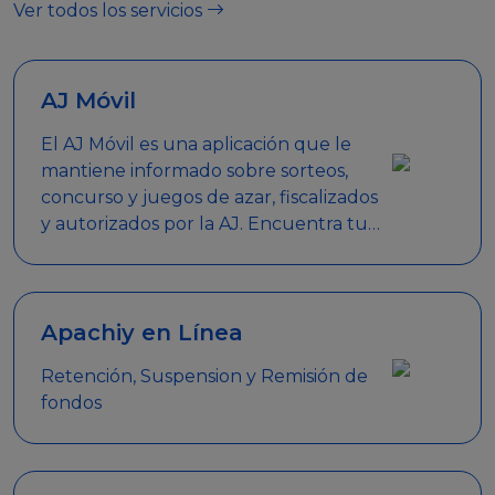
Ver todos los servicios
AJ Móvil
El AJ Móvil es una aplicación que le
mantiene informado sobre sorteos,
concurso y juegos de azar, fiscalizados
y autorizados por la AJ. Encuentra tus
respuestas y haz búsquedas por
nombre de empresa, nombre de la
promoción empresarial o palabra
clave.
Apachiy en Línea
Retención, Suspension y Remisión de
fondos