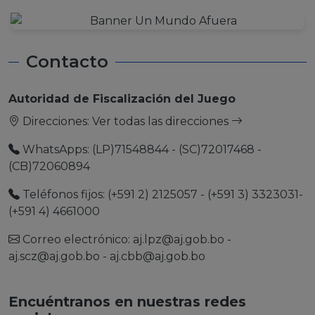
Contacto
Autoridad de Fiscalización del Juego
Direcciones:
Ver todas las direcciones
WhatsApps: (LP)71548844 - (SC)72017468 -
(CB)72060894
Teléfonos fijos: (+591 2) 2125057 - (+591 3) 3323031-
(+591 4) 4661000
Correo electrónico:
aj.lpz@aj.gob.bo
-
aj.scz@aj.gob.bo
-
aj.cbb@aj.gob.bo
Encuéntranos en nuestras redes