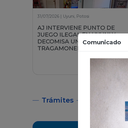
31/07/2026 | Uyuni, Potosi
AJ INTERVIENE PUNTO DE
JUEGO ILEGAL EN UYUNI Y
DECOMISA UNA MÁQUINA
Comunicado
TRAGAMONEDA
Leer nota
Trámites