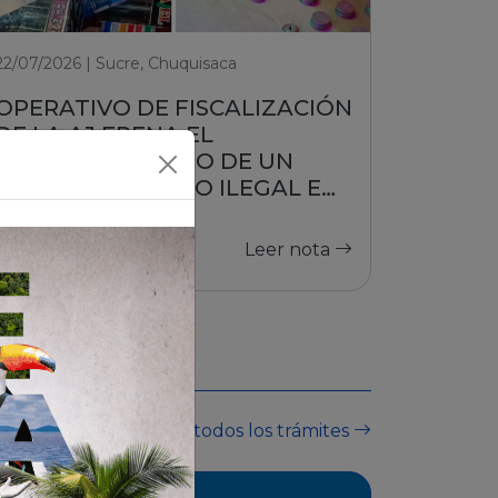
22/07/2026 | Sucre, Chuquisaca
OPERATIVO DE FISCALIZACIÓN
DE LA AJ FRENA EL
FUNCIONAMIENTO DE UN
PUESTO DE JUEGO ILEGAL EN
SUCRE
Leer nota
Ver todos los trámites