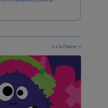
funcionalidades y planificar
sorteos con premios
detallados. Además,
garantiza medidas de
seguridad y transparencia
en los sorteos, asegurando
que se realicen de manera
legal y responsable.
Ir a la Página