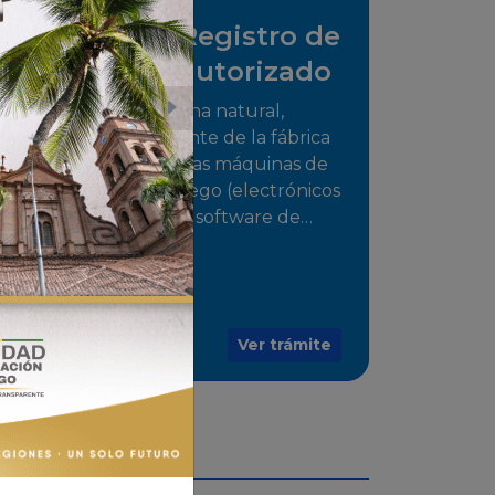
Solicitud de Registro de
distribuidor autorizado
Tramite para la persona natural,
jurídica o representante de la fábrica
que comercializarán las máquinas de
juego o medios de juego (electrónicos
o electromecánicos o software de
juegos) de las Empresas Fabricantes
Autorizadas
Ver trámite