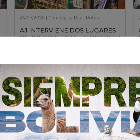
24/07/2026 | Coroico, La Paz ; Potosi
AJ INTERVIENE DOS LUGARES
DE JUEGO ILEGAL EN POTOSI Y
COROICO PARA PROTEGER A
LA CIUDADANÍA
Leer nota