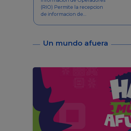
Informacion de Operadores
(RIO) Permite la recepcion
de informacion de
Operadores Autorizados,
como ser: Mesas de Juego,
Maquinas de Juego, Eventos
Un mundo afuera
significativos, entre otros.