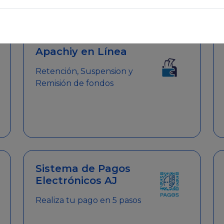
emitir el Certificado de Cumplimiento.
Apachiy en Línea
Retención, Suspension y
Remisión de fondos
Sistema de Pagos
Electrónicos AJ
Realiza tu pago en 5 pasos