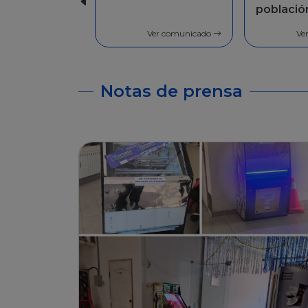
población en
Facilida
general
pago
Ver comunicado
Ve
Notas de prensa