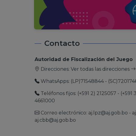
Contacto
Autoridad de Fiscalización del Juego
Direcciones:
Ver todas las direcciones
WhatsApps: (LP)71548844 - (SC)720174
Teléfonos fijos: (+591 2) 2125057 - (+591 
4661000
Correo electrónico:
aj.lpz@aj.gob.bo
-
a
aj.cbb@aj.gob.bo