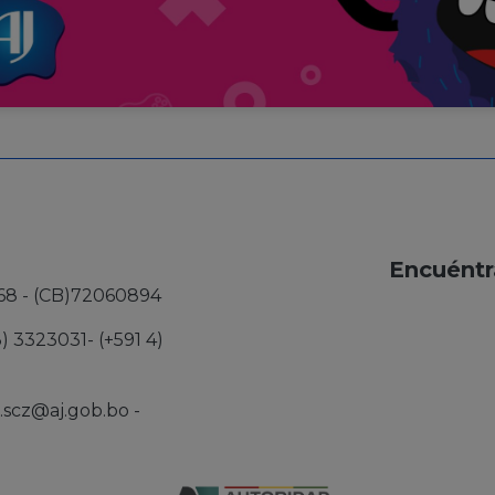
Encuéntr
68 - (CB)72060894
3) 3323031- (+591 4)
j.scz@aj.gob.bo
-