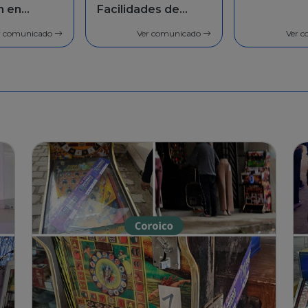
des de
población 
general
r comunicado
Ver comunicado
Ver 