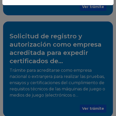
para su comercialización dentro del territorio
Ver trámite
del Estado Plurinacional de Bolivia.
Solicitud de registro y
autorización como empresa
acreditada para expedir
certificados de
cumplimiento
Trámite para acreditarse como empresa
nacional o extranjera para realizar las pruebas,
ensayos y certificaciones del cumplimiento de
requisitos técnicos de las máquinas de juego o
medios de juego (electrónicos o
electromecánicos o software de juego),
medios de acceso al juego y juegos que
Ver trámite
utilicen herramientas informáticas para su