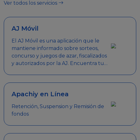
Ver todos los servicios
AJ Móvil
El AJ Móvil es una aplicación que le
mantiene informado sobre sorteos,
concurso y juegos de azar, fiscalizados
y autorizados por la AJ. Encuentra tus
respuestas y haz búsquedas por
nombre de empresa, nombre de la
promoción empresarial o palabra
clave.
Apachiy en Línea
Retención, Suspension y Remisión de
fondos