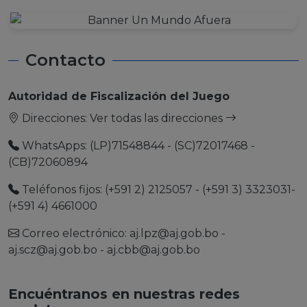
Contacto
Autoridad de Fiscalización del Juego
Direcciones:
Ver todas las direcciones
WhatsApps: (LP)71548844 - (SC)72017468 -
(CB)72060894
Teléfonos fijos: (+591 2) 2125057 - (+591 3) 3323031-
(+591 4) 4661000
Correo electrónico:
aj.lpz@aj.gob.bo
-
aj.scz@aj.gob.bo
-
aj.cbb@aj.gob.bo
Encuéntranos en nuestras redes