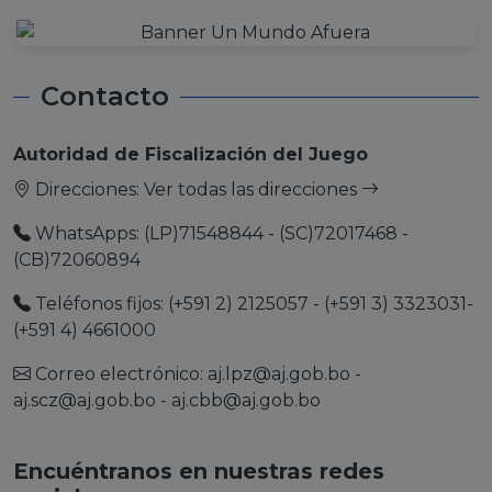
Contacto
Autoridad de Fiscalización del Juego
Direcciones:
Ver todas las direcciones
WhatsApps: (LP)71548844 - (SC)72017468 -
(CB)72060894
Teléfonos fijos: (+591 2) 2125057 - (+591 3) 3323031-
(+591 4) 4661000
Correo electrónico:
aj.lpz@aj.gob.bo
-
aj.scz@aj.gob.bo
-
aj.cbb@aj.gob.bo
Encuéntranos en nuestras redes