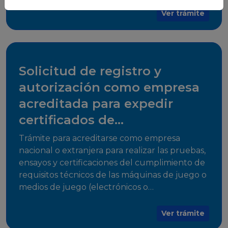
para su comercialización dentro del territorio
Ver trámite
del Estado Plurinacional de Bolivia.
Solicitud de registro y
autorización como empresa
acreditada para expedir
certificados de
cumplimiento
Trámite para acreditarse como empresa
nacional o extranjera para realizar las pruebas,
ensayos y certificaciones del cumplimiento de
requisitos técnicos de las máquinas de juego o
medios de juego (electrónicos o
electromecánicos o software de juego),
medios de acceso al juego y juegos que
Ver trámite
utilicen herramientas informáticas para su