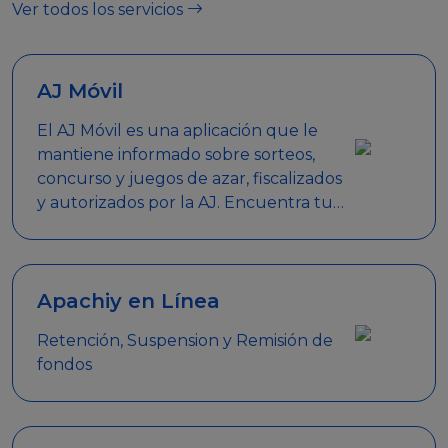
Ver todos los servicios
AJ Móvil
El AJ Móvil es una aplicación que le
mantiene informado sobre sorteos,
concurso y juegos de azar, fiscalizados
y autorizados por la AJ. Encuentra tus
respuestas y haz búsquedas por
nombre de empresa, nombre de la
promoción empresarial o palabra
clave.
Apachiy en Línea
Retención, Suspension y Remisión de
fondos