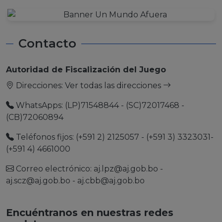
Contacto
Autoridad de Fiscalización del Juego
Direcciones:
Ver todas las direcciones
WhatsApps: (LP)71548844 - (SC)72017468 -
(CB)72060894
Teléfonos fijos: (+591 2) 2125057 - (+591 3) 3323031-
(+591 4) 4661000
Correo electrónico:
aj.lpz@aj.gob.bo
-
aj.scz@aj.gob.bo
-
aj.cbb@aj.gob.bo
Encuéntranos en nuestras redes