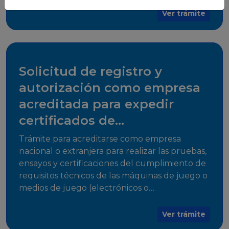
para su comercialización dentro del territorio
Ver trámite
del Estado Plurinacional de Bolivia.
Solicitud de registro y
autorización como empresa
acreditada para expedir
certificados de
cumplimiento
Trámite para acreditarse como empresa
nacional o extranjera para realizar las pruebas,
ensayos y certificaciones del cumplimiento de
requisitos técnicos de las máquinas de juego o
medios de juego (electrónicos o
electromecánicos o software de juego),
medios de acceso al juego y juegos que
Ver trámite
utilicen herramientas informáticas para su