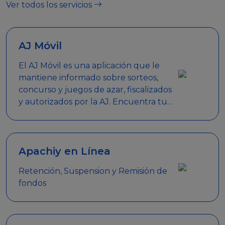
Ver todos los servicios
AJ Móvil
El AJ Móvil es una aplicación que le
mantiene informado sobre sorteos,
concurso y juegos de azar, fiscalizados
y autorizados por la AJ. Encuentra tus
respuestas y haz búsquedas por
nombre de empresa, nombre de la
promoción empresarial o palabra
clave.
Apachiy en Línea
Retención, Suspension y Remisión de
fondos