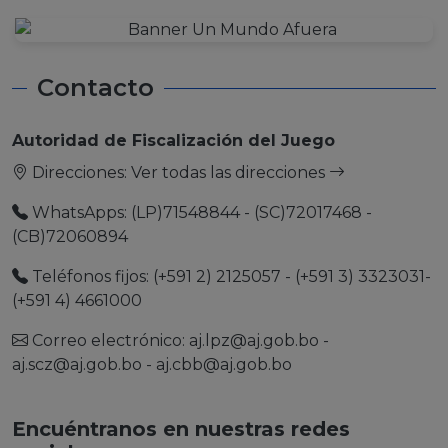
Contacto
Autoridad de Fiscalización del Juego
Direcciones:
Ver todas las direcciones
WhatsApps: (LP)71548844 - (SC)72017468 -
(CB)72060894
Teléfonos fijos: (+591 2) 2125057 - (+591 3) 3323031-
(+591 4) 4661000
Correo electrónico:
aj.lpz@aj.gob.bo
-
aj.scz@aj.gob.bo
-
aj.cbb@aj.gob.bo
Encuéntranos en nuestras redes