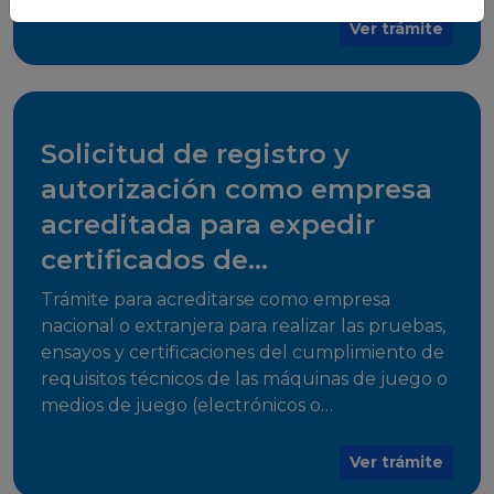
para su comercialización dentro del territorio
Ver trámite
del Estado Plurinacional de Bolivia.
Solicitud de registro y
autorización como empresa
acreditada para expedir
certificados de
cumplimiento
Trámite para acreditarse como empresa
nacional o extranjera para realizar las pruebas,
ensayos y certificaciones del cumplimiento de
requisitos técnicos de las máquinas de juego o
medios de juego (electrónicos o
electromecánicos o software de juego),
medios de acceso al juego y juegos que
Ver trámite
utilicen herramientas informáticas para su