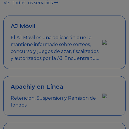
Ver todos los servicios
AJ Móvil
El AJ Móvil es una aplicación que le
mantiene informado sobre sorteos,
concurso y juegos de azar, fiscalizados
y autorizados por la AJ. Encuentra tus
respuestas y haz búsquedas por
nombre de empresa, nombre de la
promoción empresarial o palabra
clave.
Apachiy en Línea
Retención, Suspension y Remisión de
fondos