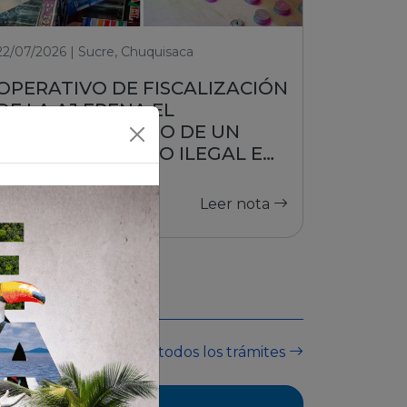
22/07/2026 | Sucre, Chuquisaca
OPERATIVO DE FISCALIZACIÓN
DE LA AJ FRENA EL
FUNCIONAMIENTO DE UN
PUESTO DE JUEGO ILEGAL EN
SUCRE
Leer nota
Ver todos los trámites