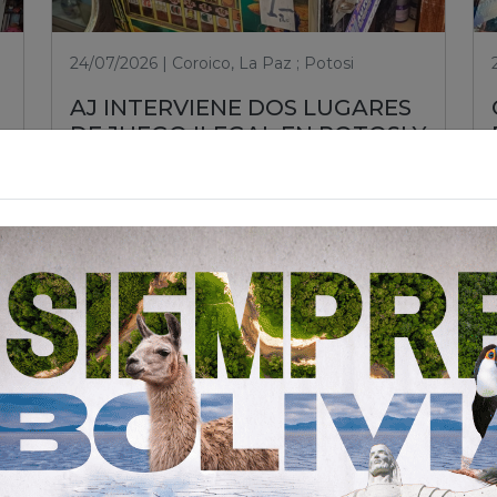
24/07/2026 | Coroico, La Paz ; Potosi
AJ INTERVIENE DOS LUGARES
DE JUEGO ILEGAL EN POTOSI Y
COROICO PARA PROTEGER A
LA CIUDADANÍA
Leer nota