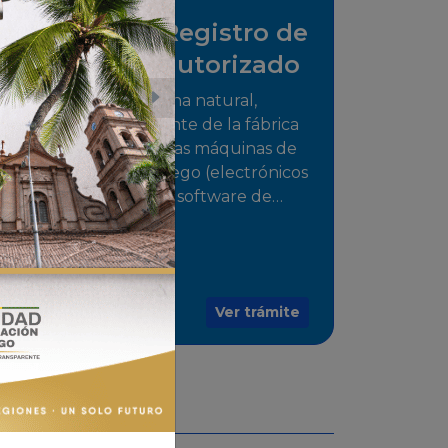
Solicitud de Registro de
distribuidor autorizado
Tramite para la persona natural,
jurídica o representante de la fábrica
que comercializarán las máquinas de
juego o medios de juego (electrónicos
o electromecánicos o software de
juegos) de las Empresas Fabricantes
Autorizadas
Ver trámite