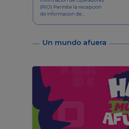
Informacion de Operadores
(RIO) Permite la recepcion
de informacion de
Operadores Autorizados,
como ser: Mesas de Juego,
Maquinas de Juego, Eventos
Un mundo afuera
significativos, entre otros.