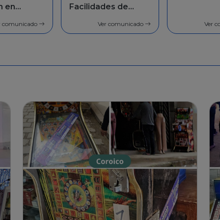
des de
población 
general
r comunicado
Ver comunicado
Ver 