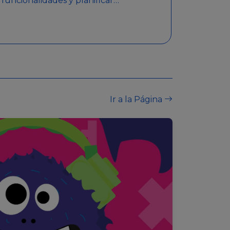
funcionalidades y planificar
sorteos con premios
detallados. Además,
garantiza medidas de
seguridad y transparencia
en los sorteos, asegurando
que se realicen de manera
legal y responsable.
Ir a la Página