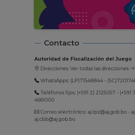
Contacto
Autoridad de Fiscalización del Juego
Direcciones:
Ver todas las direcciones
WhatsApps: (LP)71548844 - (SC)720174
Teléfonos fijos: (+591 2) 2125057 - (+591 
4661000
Correo electrónico:
aj.lpz@aj.gob.bo
-
a
aj.cbb@aj.gob.bo