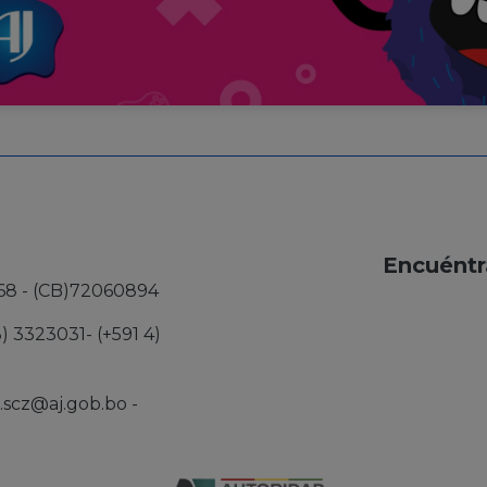
Encuéntr
68 - (CB)72060894
3) 3323031- (+591 4)
j.scz@aj.gob.bo
-