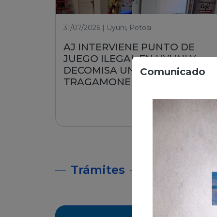
31/07/2026 | Uyuni, Potosi
AJ INTERVIENE PUNTO DE
JUEGO ILEGAL EN UYUNI Y
DECOMISA UNA MÁQUINA
Comunicado
TRAGAMONEDA
Leer nota
Trámites