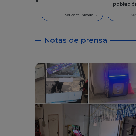
población en
Facilida
general
pago
Ver comunicado
Ve
Notas de prensa