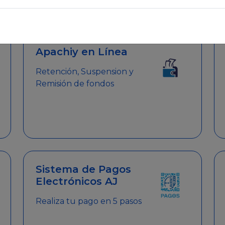
emitir el Certificado de Cumplimiento.
Apachiy en Línea
Retención, Suspension y
Remisión de fondos
Sistema de Pagos
Electrónicos AJ
Realiza tu pago en 5 pasos