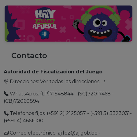
Contacto
Autoridad de Fiscalización del Juego
Direcciones:
Ver todas las direcciones
WhatsApps: (LP)71548844 - (SC)72017468 -
(CB)72060894
Teléfonos fijos: (+591 2) 2125057 - (+591 3) 3323031-
(+591 4) 4661000
Correo electrónico:
aj.lpz@aj.gob.bo
-