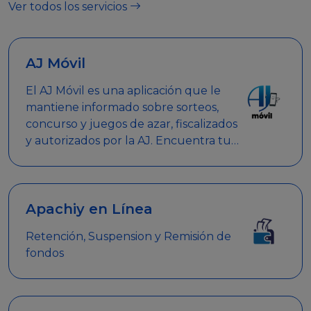
Ver todos los servicios
AJ Móvil
El AJ Móvil es una aplicación que le
mantiene informado sobre sorteos,
concurso y juegos de azar, fiscalizados
y autorizados por la AJ. Encuentra tus
respuestas y haz búsquedas por
nombre de empresa, nombre de la
promoción empresarial o palabra
clave.
Apachiy en Línea
Retención, Suspension y Remisión de
fondos