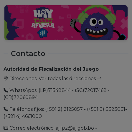
Contacto
Autoridad de Fiscalización del Juego
Direcciones:
Ver todas las direcciones
WhatsApps: (LP)71548844 - (SC)72017468 -
(CB)72060894
Teléfonos fijos: (+591 2) 2125057 - (+591 3) 3323031-
(+591 4) 4661000
Correo electrónico:
aj.lpz@aj.gob.bo
-