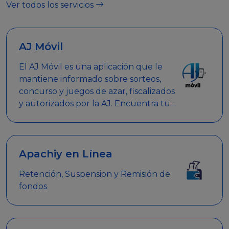
Ver todos los servicios
AJ Móvil
El AJ Móvil es una aplicación que le
mantiene informado sobre sorteos,
concurso y juegos de azar, fiscalizados
y autorizados por la AJ. Encuentra tus
respuestas y haz búsquedas por
nombre de empresa, nombre de la
promoción empresarial o palabra
clave.
Apachiy en Línea
Retención, Suspension y Remisión de
fondos