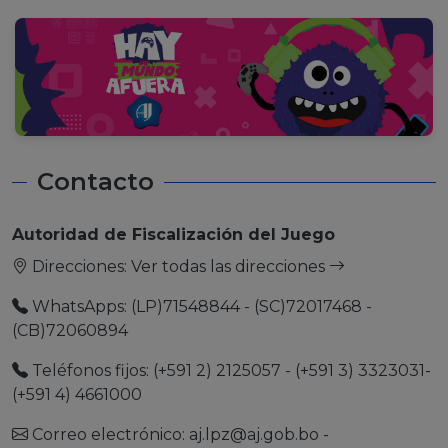
Contacto
Autoridad de Fiscalización del Juego
Direcciones:
Ver todas las direcciones
WhatsApps: (LP)71548844 - (SC)72017468 -
(CB)72060894
Teléfonos fijos: (+591 2) 2125057 - (+591 3) 3323031-
(+591 4) 4661000
Correo electrónico:
aj.lpz@aj.gob.bo
-