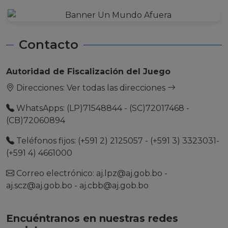
Contacto
Autoridad de Fiscalización del Juego
Direcciones:
Ver todas las direcciones
WhatsApps: (LP)71548844 - (SC)72017468 -
(CB)72060894
Teléfonos fijos: (+591 2) 2125057 - (+591 3) 3323031-
(+591 4) 4661000
Correo electrónico:
aj.lpz@aj.gob.bo
-
aj.scz@aj.gob.bo
-
aj.cbb@aj.gob.bo
Encuéntranos en nuestras redes