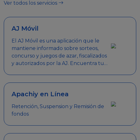
Ver todos los servicios
AJ Móvil
El AJ Móvil es una aplicación que le
mantiene informado sobre sorteos,
concurso y juegos de azar, fiscalizados
y autorizados por la AJ. Encuentra tus
respuestas y haz búsquedas por
nombre de empresa, nombre de la
promoción empresarial o palabra
clave.
Apachiy en Línea
Retención, Suspension y Remisión de
fondos