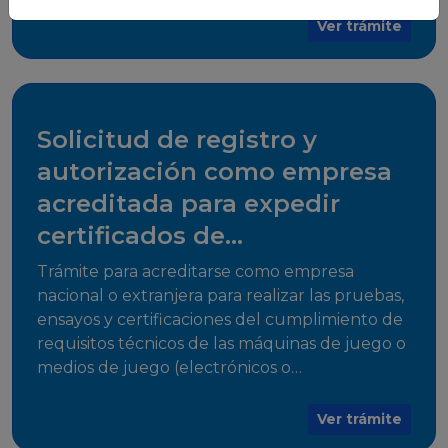
para su comercialización dentro del territorio
Ver trámite
del Estado Plurinacional de Bolivia.
Solicitud de registro y
autorización como empresa
acreditada para expedir
certificados de
cumplimiento
Trámite para acreditarse como empresa
nacional o extranjera para realizar las pruebas,
ensayos y certificaciones del cumplimiento de
requisitos técnicos de las máquinas de juego o
medios de juego (electrónicos o
electromecánicos o software de juego),
medios de acceso al juego y juegos que
Ver trámite
utilicen herramientas informáticas para su