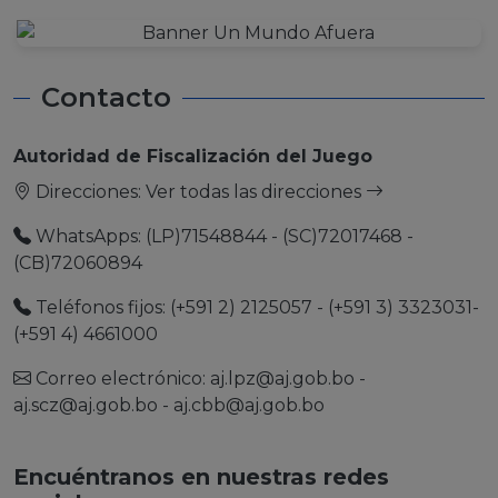
Contacto
Autoridad de Fiscalización del Juego
Direcciones:
Ver todas las direcciones
WhatsApps: (LP)71548844 - (SC)72017468 -
(CB)72060894
Teléfonos fijos: (+591 2) 2125057 - (+591 3) 3323031-
(+591 4) 4661000
Correo electrónico:
aj.lpz@aj.gob.bo
-
aj.scz@aj.gob.bo
-
aj.cbb@aj.gob.bo
Encuéntranos en nuestras redes