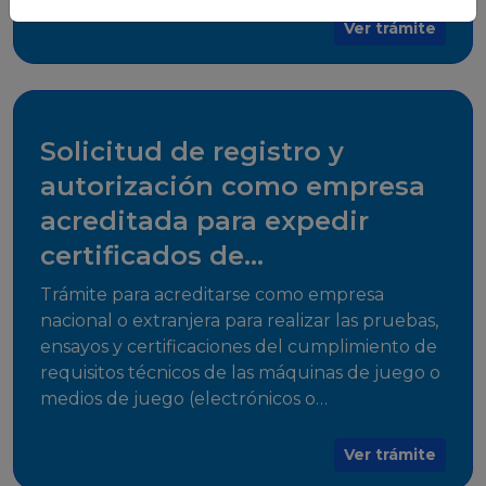
para su comercialización dentro del territorio
Ver trámite
del Estado Plurinacional de Bolivia.
Solicitud de registro y
autorización como empresa
acreditada para expedir
certificados de
cumplimiento
Trámite para acreditarse como empresa
nacional o extranjera para realizar las pruebas,
ensayos y certificaciones del cumplimiento de
requisitos técnicos de las máquinas de juego o
medios de juego (electrónicos o
electromecánicos o software de juego),
medios de acceso al juego y juegos que
Ver trámite
utilicen herramientas informáticas para su