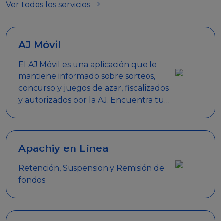
Ver todos los servicios
AJ Móvil
El AJ Móvil es una aplicación que le
mantiene informado sobre sorteos,
concurso y juegos de azar, fiscalizados
y autorizados por la AJ. Encuentra tus
respuestas y haz búsquedas por
nombre de empresa, nombre de la
promoción empresarial o palabra
clave.
Apachiy en Línea
Retención, Suspension y Remisión de
fondos