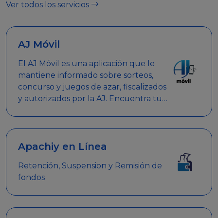
Ver todos los servicios
AJ Móvil
El AJ Móvil es una aplicación que le
mantiene informado sobre sorteos,
concurso y juegos de azar, fiscalizados
y autorizados por la AJ. Encuentra tus
respuestas y haz búsquedas por
nombre de empresa, nombre de la
promoción empresarial o palabra
clave.
Apachiy en Línea
Retención, Suspension y Remisión de
fondos