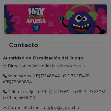
Contacto
Autoridad de Fiscalización del Juego
Direcciones:
Ver todas las direcciones
WhatsApps: (LP)71548844 - (SC)72017468 -
(CB)72060894
Teléfonos fijos: (+591 2) 2125057 - (+591 3) 3323031-
(+591 4) 4661000
Correo electrónico:
aj.lpz@aj.gob.bo
-