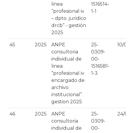
linea
1516514-
“profesional iv
1-1
– dpto. juridico
drcb” - gestión
2025
45
2025
ANPE
25-
10/03/
consultoria
0309-
individual de
00-
linea
1516581-
“profesional iv
1-3
encargado de
archivo
institucional”
gestion 2025
46
2025
ANPE
25-
24/01/
consultoria
0309-
individual de
00-