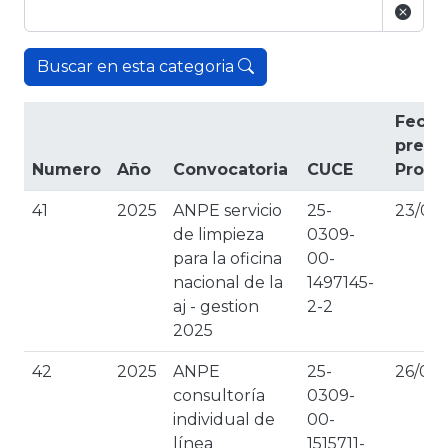
Buscar en esta categoria
Fecha
prese
Numero
Año
Convocatoria
CUCE
Propu
41
2025
ANPE servicio
25-
23/01/
de limpieza
0309-
para la oficina
00-
nacional de la
1497145-
aj - gestion
2-2
2025
42
2025
ANPE
25-
26/02
consultoría
0309-
individual de
00-
línea
1515711-