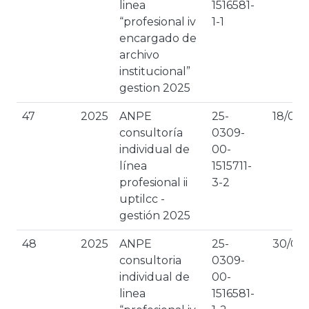
linea
1516581-
“profesional iv
1-1
encargado de
archivo
institucional”
gestion 2025
47
2025
ANPE
25-
18/03/
consultoría
0309-
individual de
00-
línea
1515711-
profesional ii
3-2
uptilcc -
gestión 2025
48
2025
ANPE
25-
30/01/
consultoria
0309-
individual de
00-
linea
1516581-