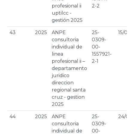
profesional ii
2-2
uptilcc -
gestión 2025
43
2025
ANPE
25-
15/07/
consultoria
0309-
individual de
00-
linea
1557921-
profesional ii –
2-1
departamento
juridico
direccion
regional santa
cruz - gestion
2025
44
2025
ANPE
25-
24/01/
consultoria
0309-
individual de
00-