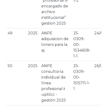
“profesional iv
1-2
encargado de
archivo
institucional”
gestion 2025
49
2025
ANPE
25-
24/03
adquisicion de
0309-
toners para la
00-
aj
1534608-
1-1
50
2025
ANPE
25-
26/02
consultoría
0309-
individual de
00-
línea
1515711-1-
profesional ii
1
uptilcc -
gestión 2025