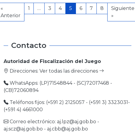
«
1
…
3
4
5
6
7
8
Siguiente
Anterior
»
Contacto
Autoridad de Fiscalización del Juego
Direcciones:
Ver todas las direcciones
WhatsApps: (LP)71548844 - (SC)72017468 -
(CB)72060894
Teléfonos fijos: (+591 2) 2125057 - (+591 3) 3323031-
(+591 4) 4661000
Correo electrónico:
aj.lpz@aj.gob.bo
-
aj.scz@aj.gob.bo
-
aj.cbb@aj.gob.bo