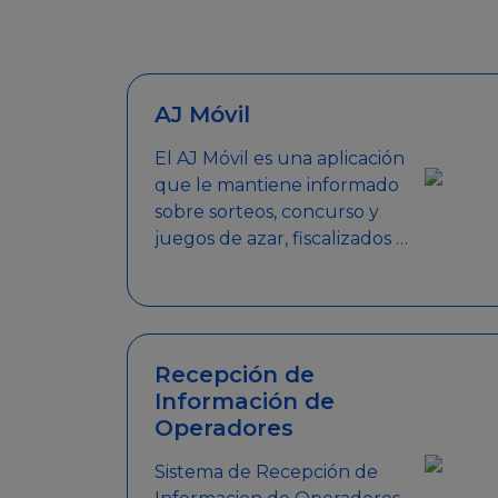
AJ Móvil
El AJ Móvil es una aplicación
que le mantiene informado
sobre sorteos, concurso y
juegos de azar, fiscalizados y
autorizados por la AJ.
Encuentra tus respuestas y
haz búsquedas por nombre
de empresa, nombre de la
promoción empresarial o
Recepción de
palabra clave.
Información de
Operadores
Sistema de Recepción de