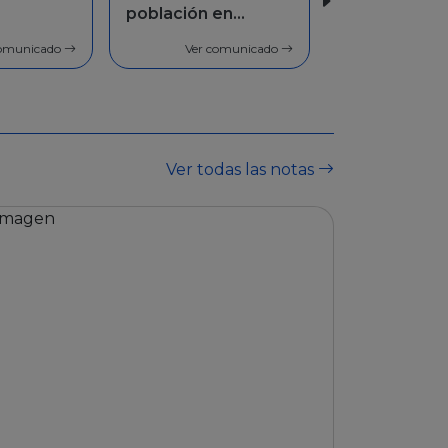
blación en
blación en
Facilidades de
neral
neral
pago
Ver comunicado
Ver comunicado
Ver comunicado
Ver todas las notas