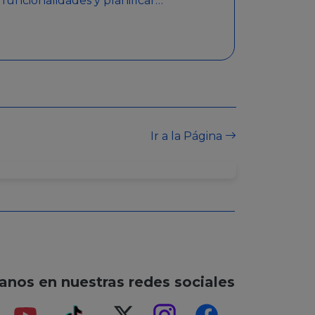
funcionalidades y planificar
sorteos con premios
detallados. Además,
garantiza medidas de
seguridad y transparencia
en los sorteos, asegurando
que se realicen de manera
legal y responsable.
Ir a la Página
anos en nuestras redes sociales