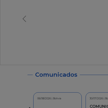
Comunicados
06/08/2026 | Bolivia
30/07/2026 | Bolivia
30/07/2026 | Bolivia
30
3
COMUNICADO - A la
COMUNICADO - A la
I