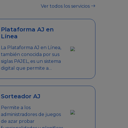
Ver todos los servicios
Plataforma AJ en
Línea
La Plataforma AJ en Línea,
también conocida por sus
siglas PAJEL, es un sistema
digital que permite a
empresas y personas
jurídicas realizar en línea
diversos trámites
relacionados con
Sorteador AJ
promociones empresariales
Permite a los
administradores de juegos
de azar probar