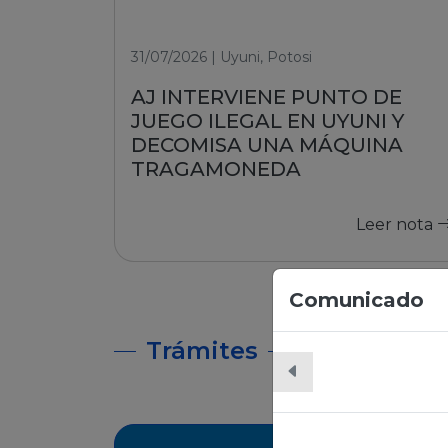
31/07/2026 | Uyuni, Potosi
AJ INTERVIENE PUNTO DE
JUEGO ILEGAL EN UYUNI Y
DECOMISA UNA MÁQUINA
TRAGAMONEDA
Leer nota
Comunicado
Trámites