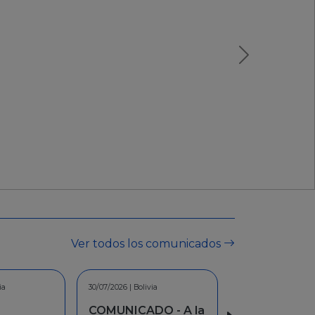
Ver todos los comunicados
/2026 | Bolivia
7/2026 | Bolivia
30/06/2026 | Bolivia
MUNICADO - A la
MUNICADO - A la
INFORMACION -