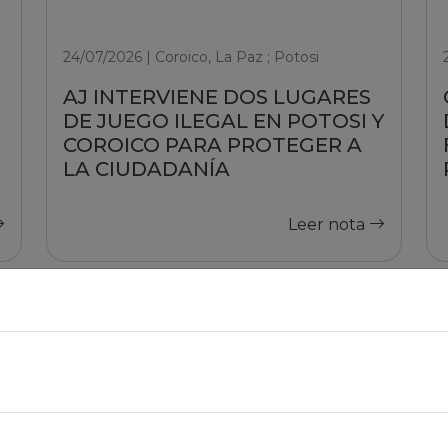
24/07/2026 | Coroico, La Paz ; Potosi
AJ INTERVIENE DOS LUGARES
DE JUEGO ILEGAL EN POTOSI Y
COROICO PARA PROTEGER A
LA CIUDADANÍA
Leer nota