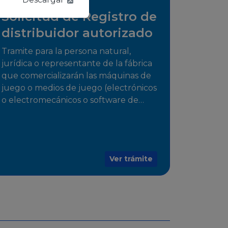
Solicitud de Registro de
distribuidor autorizado
Tramite para la persona natural,
jurídica o representante de la fábrica
que comercializarán las máquinas de
juego o medios de juego (electrónicos
o electromecánicos o software de
juegos) de las Empresas Fabricantes
Autorizadas
Ver trámite