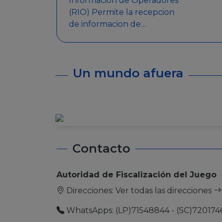
Informacion de Operadores
(RIO) Permite la recepcion
de informacion de
Operadores Autorizados,
como ser: Mesas de Juego,
Maquinas de Juego, Eventos
Un mundo afuera
significativos, entre otros.
Contacto
Autoridad de Fiscalización del Juego
Direcciones:
Ver todas las direcciones
WhatsApps: (LP)71548844 - (SC)720174