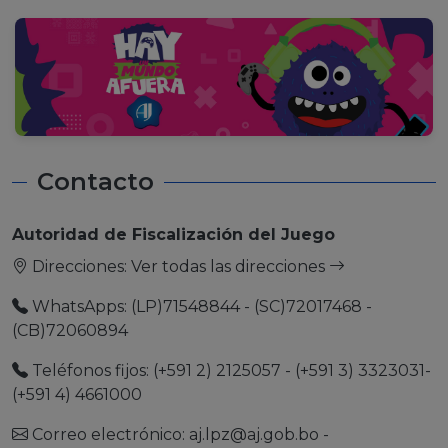
Contacto
Autoridad de Fiscalización del Juego
Direcciones:
Ver todas las direcciones
WhatsApps: (LP)71548844 - (SC)72017468 -
(CB)72060894
Teléfonos fijos: (+591 2) 2125057 - (+591 3) 3323031-
(+591 4) 4661000
Correo electrónico:
aj.lpz@aj.gob.bo
-