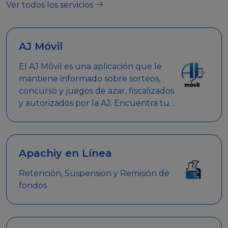
Ver todos los servicios
AJ Móvil
El AJ Móvil es una aplicación que le
mantiene informado sobre sorteos,
concurso y juegos de azar, fiscalizados
y autorizados por la AJ. Encuentra tus
respuestas y haz búsquedas por
nombre de empresa, nombre de la
promoción empresarial o palabra
clave.
Apachiy en Línea
Retención, Suspension y Remisión de
fondos