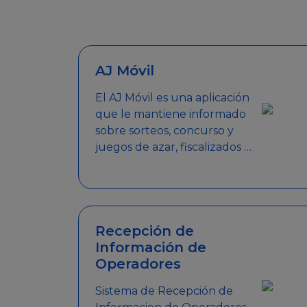
AJ Móvil
El AJ Móvil es una aplicación
que le mantiene informado
sobre sorteos, concurso y
juegos de azar, fiscalizados y
autorizados por la AJ.
Encuentra tus respuestas y
haz búsquedas por nombre
de empresa, nombre de la
promoción empresarial o
Recepción de
palabra clave.
Información de
Operadores
Sistema de Recepción de