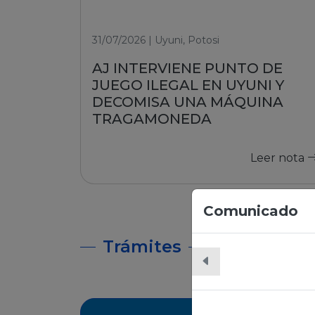
31/07/2026 | Uyuni, Potosi
AJ INTERVIENE PUNTO DE
JUEGO ILEGAL EN UYUNI Y
DECOMISA UNA MÁQUINA
TRAGAMONEDA
Leer nota
Comunicado
Trámites