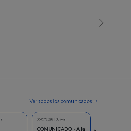
Ver todos los comunicados
/2026 | Bolivia
7/2026 | Bolivia
30/06/2026 | Bolivia
MUNICADO - A la
MUNICADO - A la
INFORMACION -