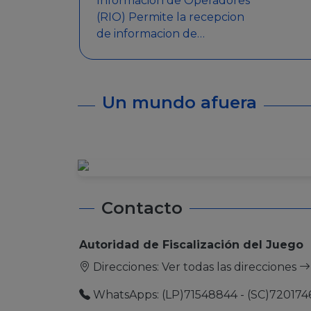
Informacion de Operadores
(RIO) Permite la recepcion
de informacion de
Operadores Autorizados,
como ser: Mesas de Juego,
Maquinas de Juego, Eventos
Un mundo afuera
significativos, entre otros.
Contacto
Autoridad de Fiscalización del Juego
Direcciones:
Ver todas las direcciones
WhatsApps: (LP)71548844 - (SC)720174