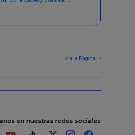
funcionalidades y planificar
sorteos con premios
detallados. Además,
garantiza medidas de
seguridad y transparencia
en los sorteos, asegurando
que se realicen de manera
legal y responsable.
Ir a la Página
anos en nuestras redes sociales