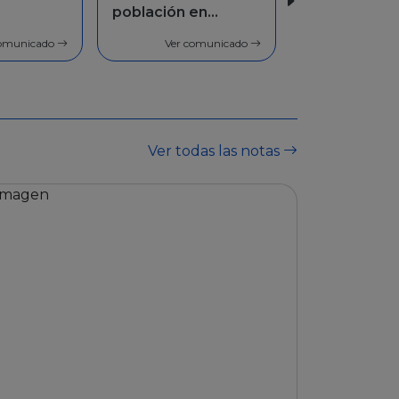
blación en
blación en
Facilidades de
neral
neral
pago
Ver comunicado
Ver comunicado
Ver comunicado
Ver todas las notas