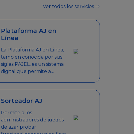
Ver todos los servicios
Plataforma AJ en
Línea
La Plataforma AJ en Línea,
también conocida por sus
siglas PAJEL, es un sistema
digital que permite a
empresas y personas
jurídicas realizar en línea
diversos trámites
relacionados con
Sorteador AJ
promociones empresariales
Permite a los
administradores de juegos
de azar probar