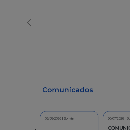
Comunicados
06/08/2026 | Bolivia
30/07/2026 | Bolivia
30/07/2026 | Bolivia
30
3
COMUNICADO - A la
COMUNICADO - A la
I