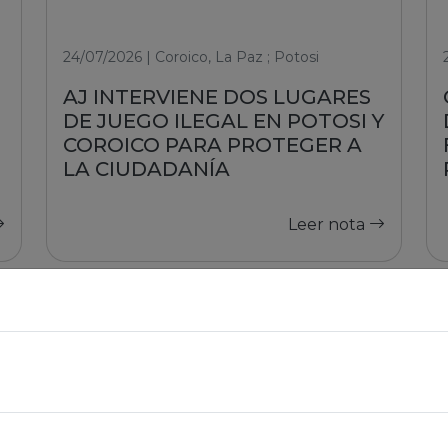
24/07/2026 | Coroico, La Paz ; Potosi
AJ INTERVIENE DOS LUGARES
DE JUEGO ILEGAL EN POTOSI Y
COROICO PARA PROTEGER A
LA CIUDADANÍA
Leer nota