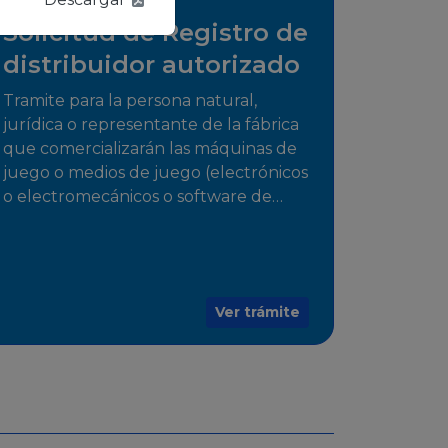
Solicitud de Registro de
distribuidor autorizado
Tramite para la persona natural,
jurídica o representante de la fábrica
que comercializarán las máquinas de
juego o medios de juego (electrónicos
o electromecánicos o software de
juegos) de las Empresas Fabricantes
Autorizadas
Ver trámite