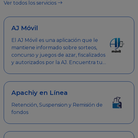
Ver todos los servicios
AJ Móvil
El AJ Móvil es una aplicación que le
mantiene informado sobre sorteos,
concurso y juegos de azar, fiscalizados
y autorizados por la AJ. Encuentra tus
respuestas y haz búsquedas por
nombre de empresa, nombre de la
promoción empresarial o palabra
clave.
Apachiy en Línea
Retención, Suspension y Remisión de
fondos