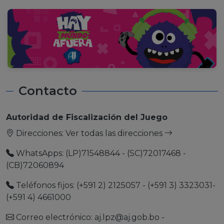
Contacto
Autoridad de Fiscalización del Juego
Direcciones:
Ver todas las direcciones
WhatsApps: (LP)71548844 - (SC)72017468 -
(CB)72060894
Teléfonos fijos: (+591 2) 2125057 - (+591 3) 3323031-
(+591 4) 4661000
Correo electrónico:
aj.lpz@aj.gob.bo
-