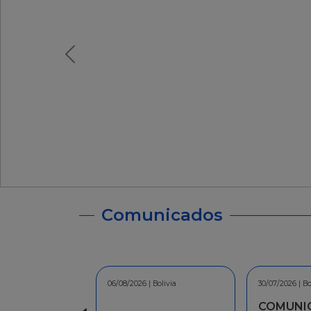
Comunicados
06/08/2026 | Bolivia
30/07/2026 | Bolivia
30/07/2026 | Bolivia
COMUNICADO - A la
COMUNICADO - A la