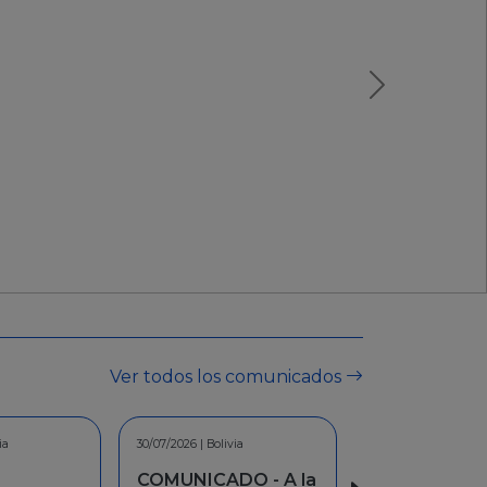
Ver todos los comunicados
/07/2026 | Bolivia
0/07/2026 | Bolivia
30/06/2026 | Bolivia
OMUNICADO - A la
COMUNICADO - A la
INFORMACION -