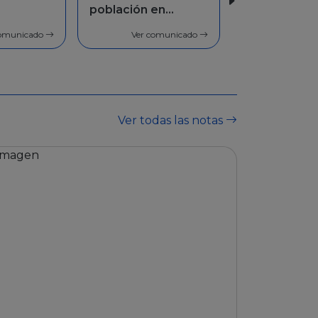
oblación en
población en
Facilidades de
eneral
general
pago
Ver comunicado
Ver comunicado
Ver comunicado
Ver todas las notas