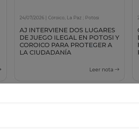
24/07/2026 | Coroico, La Paz ; Potosi
AJ INTERVIENE DOS LUGARES
DE JUEGO ILEGAL EN POTOSI Y
COROICO PARA PROTEGER A
LA CIUDADANÍA
Leer nota