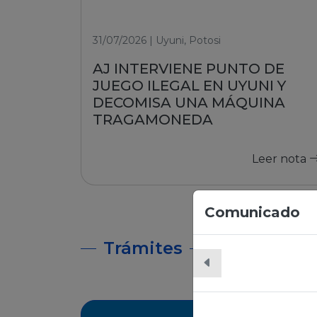
31/07/2026 | Uyuni, Potosi
AJ INTERVIENE PUNTO DE
JUEGO ILEGAL EN UYUNI Y
DECOMISA UNA MÁQUINA
TRAGAMONEDA
Leer nota
Comunicado
Trámites