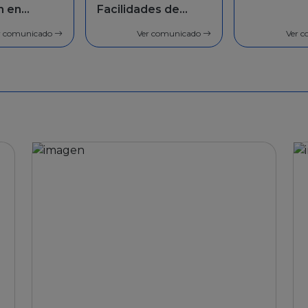
Facilidades de
Facilidades de
p
pago
pago
g
Ver comunicado
Ver comunicado
Ver comunicado
Ver comunicado