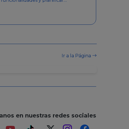
funcionalidades y planificar
sorteos con premios
detallados. Además,
garantiza medidas de
seguridad y transparencia
en los sorteos, asegurando
que se realicen de manera
legal y responsable.
Ir a la Página
anos en nuestras redes sociales