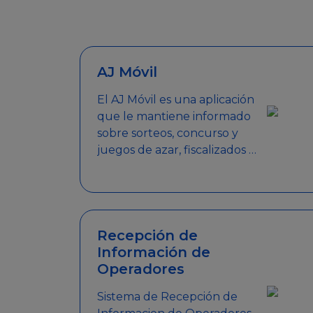
AJ Móvil
El AJ Móvil es una aplicación
que le mantiene informado
sobre sorteos, concurso y
juegos de azar, fiscalizados y
autorizados por la AJ.
Encuentra tus respuestas y
haz búsquedas por nombre
de empresa, nombre de la
promoción empresarial o
Recepción de
palabra clave.
Información de
Operadores
Sistema de Recepción de