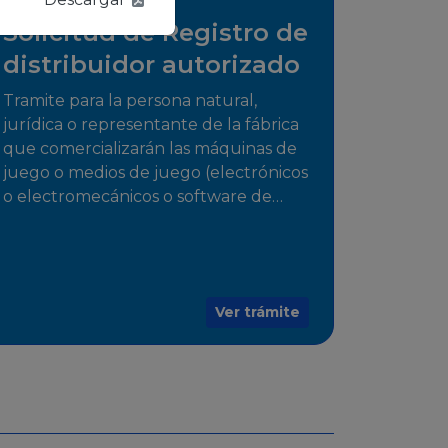
Solicitud de Registro de
distribuidor autorizado
Tramite para la persona natural,
jurídica o representante de la fábrica
que comercializarán las máquinas de
juego o medios de juego (electrónicos
o electromecánicos o software de
juegos) de las Empresas Fabricantes
Autorizadas
Ver trámite