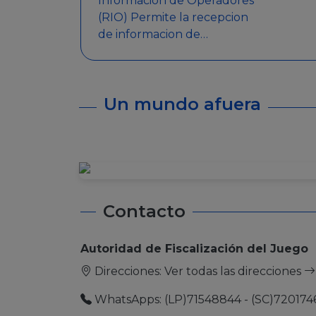
Informacion de Operadores
(RIO) Permite la recepcion
de informacion de
Operadores Autorizados,
como ser: Mesas de Juego,
Maquinas de Juego, Eventos
Un mundo afuera
significativos, entre otros.
Contacto
Autoridad de Fiscalización del Juego
Direcciones:
Ver todas las direcciones
WhatsApps: (LP)71548844 - (SC)720174