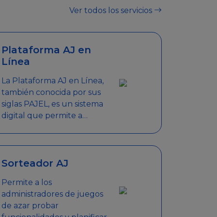
Ver todos los servicios
Plataforma AJ en
Línea
La Plataforma AJ en Línea,
también conocida por sus
siglas PAJEL, es un sistema
digital que permite a
empresas y personas
jurídicas realizar en línea
diversos trámites
relacionados con
Sorteador AJ
promociones empresariales
Permite a los
administradores de juegos
de azar probar