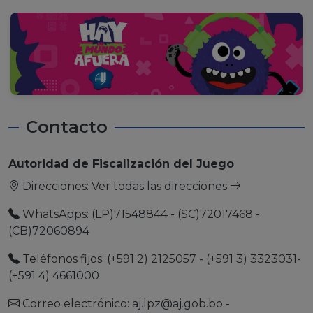
Contacto
Autoridad de Fiscalización del Juego
Direcciones:
Ver todas las direcciones
WhatsApps: (LP)71548844 - (SC)72017468 -
(CB)72060894
Teléfonos fijos: (+591 2) 2125057 - (+591 3) 3323031-
(+591 4) 4661000
Correo electrónico:
aj.lpz@aj.gob.bo
-