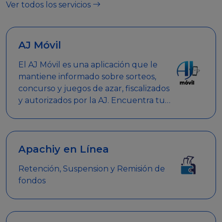
Ver todos los servicios
AJ Móvil
El AJ Móvil es una aplicación que le
mantiene informado sobre sorteos,
concurso y juegos de azar, fiscalizados
y autorizados por la AJ. Encuentra tus
respuestas y haz búsquedas por
nombre de empresa, nombre de la
promoción empresarial o palabra
clave.
Apachiy en Línea
Retención, Suspension y Remisión de
fondos