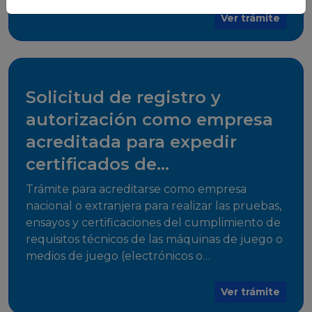
para su comercialización dentro del territorio
Ver trámite
del Estado Plurinacional de Bolivia.
Solicitud de registro y
autorización como empresa
acreditada para expedir
certificados de
cumplimiento
Trámite para acreditarse como empresa
nacional o extranjera para realizar las pruebas,
ensayos y certificaciones del cumplimiento de
requisitos técnicos de las máquinas de juego o
medios de juego (electrónicos o
electromecánicos o software de juego),
medios de acceso al juego y juegos que
Ver trámite
utilicen herramientas informáticas para su