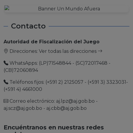
Contacto
Autoridad de Fiscalización del Juego
Direcciones:
Ver todas las direcciones
WhatsApps: (LP)71548844 - (SC)72017468 -
(CB)72060894
Teléfonos fijos: (+591 2) 2125057 - (+591 3) 3323031-
(+591 4) 4661000
Correo electrónico:
aj.lpz@aj.gob.bo
-
aj.scz@aj.gob.bo
-
aj.cbb@aj.gob.bo
Encuéntranos en nuestras redes