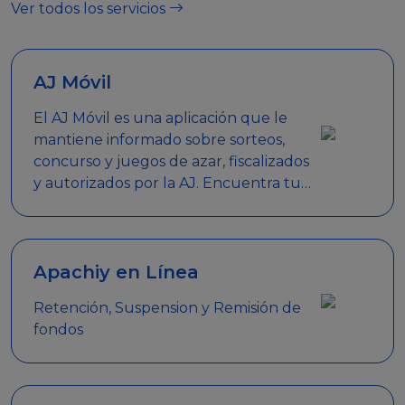
Ver todos los servicios
AJ Móvil
El AJ Móvil es una aplicación que le
mantiene informado sobre sorteos,
concurso y juegos de azar, fiscalizados
y autorizados por la AJ. Encuentra tus
respuestas y haz búsquedas por
nombre de empresa, nombre de la
promoción empresarial o palabra
clave.
Apachiy en Línea
Retención, Suspension y Remisión de
fondos